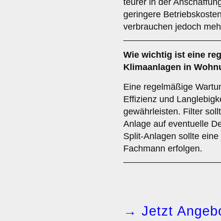
teurer in der Anschaffung
geringere Betriebskosten
verbrauchen jedoch meh
Wie wichtig ist eine
re
Klimaanlagen in Woh
Eine regelmäßige Wartun
Effizienz und Langlebigk
gewährleisten. Filter sol
Anlage auf eventuelle De
Split-Anlagen sollte eine
Fachmann erfolgen.
→ Jetzt Angebo