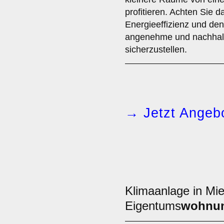
profitieren. Achten Sie d
Energieeffizienz und de
angenehme und nachhalt
sicherzustellen.
→ Jetzt Angebo
Klimaanlage in Mie
Eigentums
wohnu