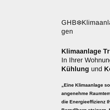
GHB
❄️
Klimaanl
gen
Klimaanlage Tr
In Ihrer Wohnun
Kühlung
und
K
„Eine Klimaanlage sor
angenehme Raumtemp
die Energieeffizienz I