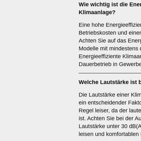
Wie wichtig ist die
Ener
Klimaanlage?
Eine hohe Energieeffizie
Betriebskosten und eine
Achten Sie auf das Energ
Modelle mit mindestens 
Energieeffiziente Klimaa
Dauerbetrieb in Gewerbe
Welche
Lautstärke
ist 
Die Lautstärke einer Kli
ein entscheidender Fakto
Regel leiser, da der laut
ist. Achten Sie bei der A
Lautstärke unter 30 dB(
leisen und komfortablen 