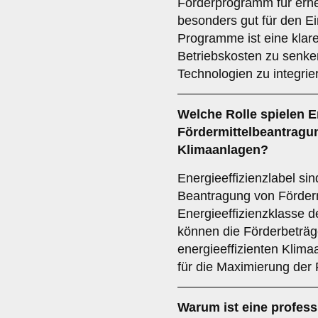
Förderprogramm für erne
besonders gut für den Ei
Programme ist eine klare
Betriebskosten zu senke
Technologien zu integrie
Welche Rolle spielen
E
Fördermittelbeantragu
Klimaanlagen?
Energieeffizienzlabel si
Beantragung von Förderm
Energieeffizienzklasse d
können die Förderbeträg
energieeffizienten Klima
für die Maximierung der
Warum ist eine
profess