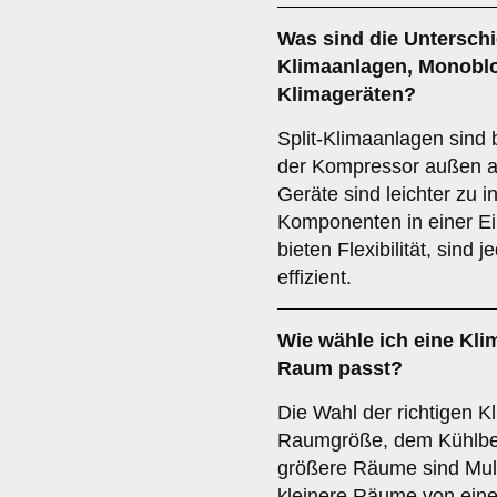
Was sind die Untersch
Klimaanlagen
,
Monoblo
Klimageräten
?
Split-Klimaanlagen sind b
der Kompressor außen a
Geräte sind leichter zu in
Komponenten in einer Ei
bieten Flexibilität, sind
effizient.
Wie wähle ich eine Kli
Raum passt?
Die Wahl der richtigen K
Raumgröße, dem Kühlbed
größere Räume sind Mult
kleinere Räume von eine