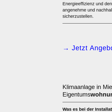
Energieeffizienz und de
angenehme und nachhalt
sicherzustellen.
→ Jetzt Angebo
Klimaanlage in Mie
Eigentums
wohnu
Was es bei der Installa