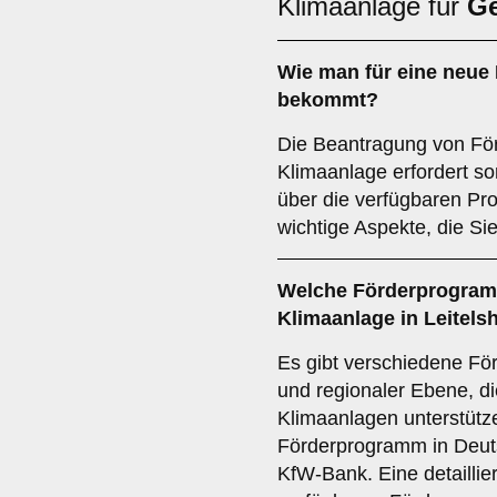
Klimaanlage für
G
Wie man für eine
neue 
bekommt?
Die Beantragung von För
Klimaanlage erfordert so
über die verfügbaren Pr
wichtige Aspekte, die Sie
Welche
Förderprogra
Klimaanlage in
Leitels
Es gibt verschiedene Fö
und regionaler Ebene, di
Klimaanlagen unterstütz
Förderprogramm in Deut
KfW-Bank. Eine detailli