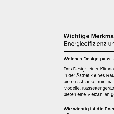
Wichtige Merkma
Energieeffizienz u
Welches
Design
passt 
Das Design einer Klimaan
in der Ästhetik eines R
bieten schlanke, minima
Modelle, Kassettengeräte
bieten eine Vielzahl an g
Wie wichtig ist die
Ener