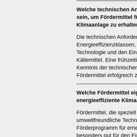
Welche
technischen A
sein, um Fördermittel 
Klimaanlage zu erhalt
Die technischen Anford
Energieeffizienzklassen,
Technologie und den Ein
Kältemittel. Eine frühze
Kenntnis der technische
Fördermittel erfolgreich
Welche
Fördermittel
ei
energieeffiziente Klim
Fördermittel, die speziel
umweltfreundliche Techn
Förderprogramm für erne
besonders gut für den Ei