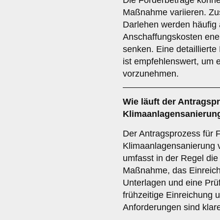
Die Förderbeträge könn
Maßnahme variieren. Zus
Darlehen werden häufig
Anschaffungskosten ener
senken. Eine detailliert
ist empfehlenswert, um 
vorzunehmen.
Wie läuft der
Antragsp
Klimaanlagensanierung 
Der Antragsprozess für F
Klimaanlagensanierung v
umfasst in der Regel die
Maßnahme, das Einreiche
Unterlagen und eine Prüf
frühzeitige Einreichung u
Anforderungen sind klar