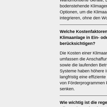
Wandmontierte Geräte, 
bodenstehende Klimager
Optionen, um die Klimaa
integrieren, ohne den W
Welche
Kostenfaktore
Klimaanlage in Ein- od
berücksichtigen?
Die Kosten einer Klimaan
umfassen die Anschaffun
sowie die laufenden Betri
Systeme haben höhere In
langfristig eine effizien
von Förderprogrammen ka
senken.
Wie wichtig ist die
reg