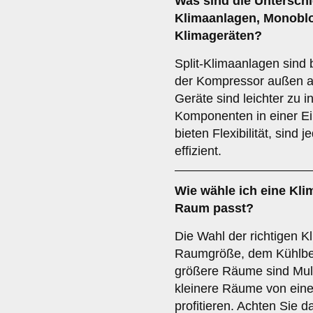
Was sind die Untersch
Klimaanlagen
,
Monoblo
Klimageräten
?
Split-Klimaanlagen sind b
der Kompressor außen a
Geräte sind leichter zu in
Komponenten in einer Ei
bieten Flexibilität, sind
effizient.
Wie wähle ich eine Kli
Raum passt?
Die Wahl der richtigen K
Raumgröße, dem Kühlbed
größere Räume sind Mult
kleinere Räume von eine
profitieren. Achten Sie d