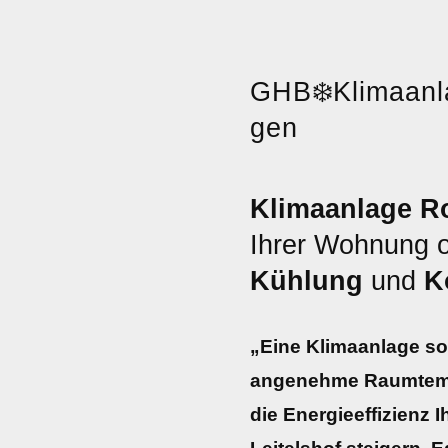
GHB
❄️
Klimaanl
gen
Klimaanlage Ro
Ihrer Wohnung 
Kühlung
und
K
„Eine Klimaanlage sor
angenehme Raumtemp
die Energieeffizienz 